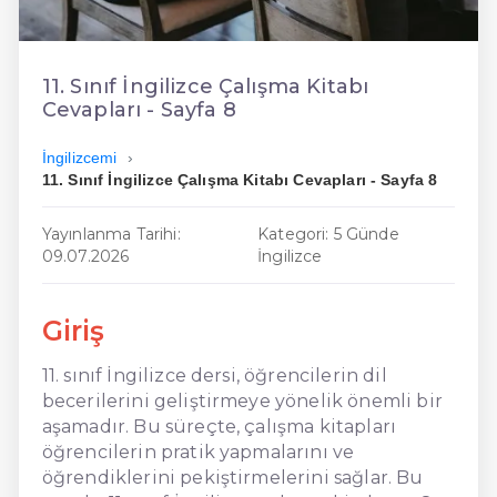
En Ucuz İngilizce
En Uygun İngilizce
11. Sınıf İngilizce Çalışma Kitabı
Cevapları - Sayfa 8
Hızlı İngilizce
İngilizcemi
11. Sınıf İngilizce Çalışma Kitabı Cevapları - Sayfa 8
Yayınlanma Tarihi:
Kategori: 5 Günde
09.07.2026
İngilizce
Giriş
11. sınıf İngilizce dersi, öğrencilerin dil
becerilerini geliştirmeye yönelik önemli bir
aşamadır. Bu süreçte, çalışma kitapları
öğrencilerin pratik yapmalarını ve
öğrendiklerini pekiştirmelerini sağlar. Bu