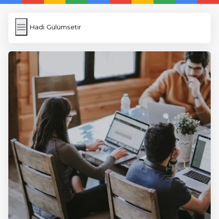
Hadi Gülümsetir
Hadi Gülümsetir
İngilizce Kelimeler
Képfeltöltés
Wordpress Cache
Anasayfa
5 Günde İngilizce
İngilizce
Dil Eğitimi
En Hızlı İngilizce
En Kolay İngilizce