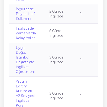
İngilizcede
5 Günde
Büyük Harf
1
İngilizce
Kullanımı
İngilizcede
5 Günde
Zamanlarda
1
İngilizce
Kolay Yollar
Uygar
Doğa:
İstanbul
5 Günde
1
Beşiktaş'ta
İngilizce
İngilizce
Öğretmeni
Yaygın
Eğitim
Kurumları
5 Günde
A2 Seviyesi
1
İngilizce
İngilizce
Kurs