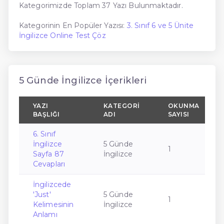
Kategorimizde Toplam 37 Yazı Bulunmaktadır.
Kategorinin En Popüler Yazısı:
3. Sınıf 6 ve 5 Ünite
İngilizce Online Test Çöz
5 Günde İngilizce İçerikleri
YAZI
KATEGORI
OKUNMA
BAŞLIĞI
ADI
SAYISI
6. Sınıf
İngilizce
5 Günde
1
Sayfa 87
İngilizce
Cevapları
İngilizcede
'Just'
5 Günde
1
Kelimesinin
İngilizce
Anlamı