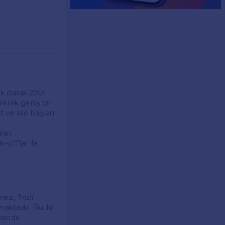
İlk olarak 2001
irerek geniş bir
t ve aile bağları
ları
-off'lar ile
esi, "hızlı"
maktadır. Bu iki
amanda