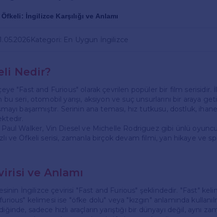
 Öfkeli: İngilizce Karşılığı ve Anlamı
21.05.2026
Kategori: En Uygun İngilizce
eli Nedir?
çeye "Fast and Furious" olarak çevrilen popüler bir film serisidir. 
n bu seri, otomobil yarışı, aksiyon ve suç unsurlarını bir araya get
aşmayı başarmıştır. Serinin ana teması, hız tutkusu, dostluk, ihane
ktedir.
, Paul Walker, Vin Diesel ve Michelle Rodriguez gibi ünlü oyuncu
zlı ve Öfkeli serisi, zamanla birçok devam filmi, yan hikaye ve spin
virisi ve Anlamı
desinin İngilizce çevirisi "Fast and Furious" şeklindedir. "Fast" kelim
furious" kelimesi ise "öfke dolu" veya "kızgın" anlamında kullanıl
diğinde, sadece hızlı araçların yarıştığı bir dünyayı değil, aynı z