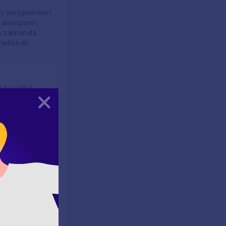
ını simgelerken;
arayışlarını
ynı zamanda
mektedir.
en bu yana,
an izlenmiştir.
Kapat
yicilerin ilgisini
aynı zamanda
i bir yere
ning gibi alt
haline gelmiştir.