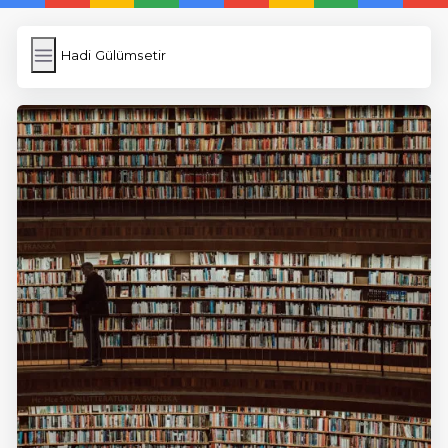
Hadi Gülümsetir
Hadi Gülümsetir
İngilizce Kelimeler
Képfeltöltés
Wordpress Cache
Anasayfa
5 Günde İngilizce
İngilizce
Dil Eğitimi
En Hızlı İngilizce
En Kolay İngilizce