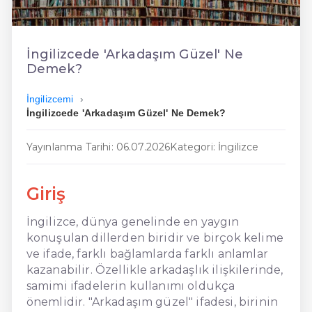
En Ucuz İngilizce
En Uygun İngilizce
İngilizcede 'Arkadaşım Güzel' Ne
Demek?
Hızlı İngilizce
İngilizcemi
İngilizcede 'Arkadaşım Güzel' Ne Demek?
Yayınlanma Tarihi: 06.07.2026
Kategori: İngilizce
Giriş
İngilizce, dünya genelinde en yaygın
konuşulan dillerden biridir ve birçok kelime
ve ifade, farklı bağlamlarda farklı anlamlar
kazanabilir. Özellikle arkadaşlık ilişkilerinde,
samimi ifadelerin kullanımı oldukça
önemlidir. "Arkadaşım güzel" ifadesi, birinin