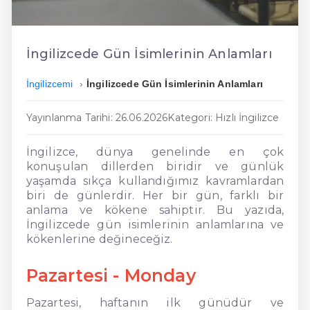
En Ucuz İngilizce
En Uygun İngilizce
İngilizcede Gün İsimlerinin Anlamları
Hızlı İngilizce
İngilizcemi
İngilizcede Gün İsimlerinin Anlamları
Yayınlanma Tarihi: 26.06.2026
Kategori: Hızlı İngilizce
İngilizce, dünya genelinde en çok
konuşulan dillerden biridir ve günlük
yaşamda sıkça kullandığımız kavramlardan
biri de günlerdir. Her bir gün, farklı bir
anlama ve kökene sahiptir. Bu yazıda,
İngilizcede gün isimlerinin anlamlarına ve
kökenlerine değineceğiz.
Pazartesi - Monday
Pazartesi, haftanın ilk günüdür ve