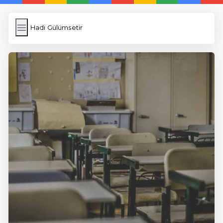
Hadi Gülümsetir
Hadi Gülümsetir
İngilizce Kelimeler
Képfeltöltés
Wordpress Cache
Anasayfa
5 Günde İngilizce
İngilizce
Dil Eğitimi
En Hızlı İngilizce
En Kolay İngilizce