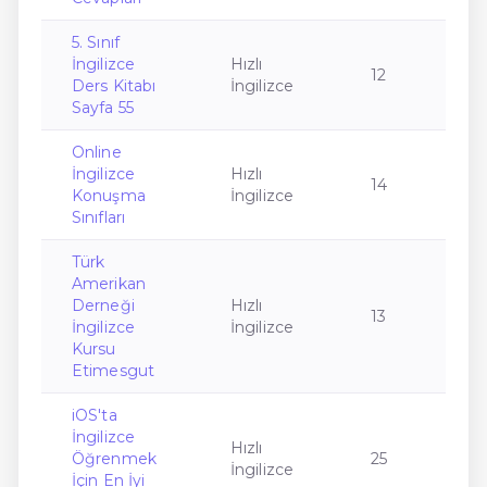
5. Sınıf
İngilizce
Hızlı
12
Ders Kitabı
İngilizce
Sayfa 55
Online
İngilizce
Hızlı
14
Konuşma
İngilizce
Sınıfları
Türk
Amerikan
Derneği
Hızlı
13
İngilizce
İngilizce
Kursu
Etimesgut
iOS'ta
İngilizce
Hızlı
Öğrenmek
25
İngilizce
İçin En İyi