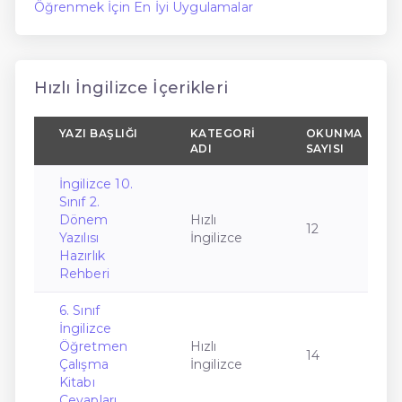
Öğrenmek İçin En İyi Uygulamalar
Hızlı İngilizce İçerikleri
YAZI BAŞLIĞI
KATEGORI
OKUNMA
ADI
SAYISI
İngilizce 10.
Sınıf 2.
Dönem
Hızlı
12
Yazılısı
İngilizce
Hazırlık
Rehberi
6. Sınıf
İngilizce
Öğretmen
Hızlı
14
Çalışma
İngilizce
Kitabı
Cevapları